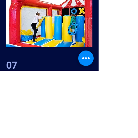
07
MULTIOBSTACULOS + 3 EN
RAYA
Elige un multiobstáculos y
combínalo con las 3 en raya y a
competir por equipos! Diversión
en estado puro!
Ver más